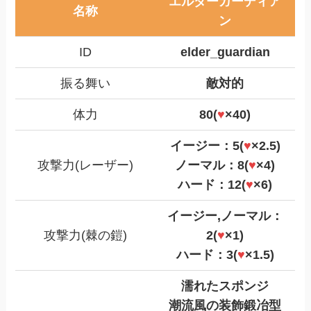
エルダーガーディア
名称
ン
ID
elder_guardian
振る舞い
敵対的
体力
80(
♥
×40)
イージー：5(
♥
×2.5)
攻撃力(レーザー)
ノーマル：8(
♥
×4)
ハード：12(
♥
×6)
イージー,ノーマル：
攻撃力(棘の鎧)
2(
♥
×1)
ハード：3(
♥
×1.5)
濡れたスポンジ
潮流風の装飾鍛冶型