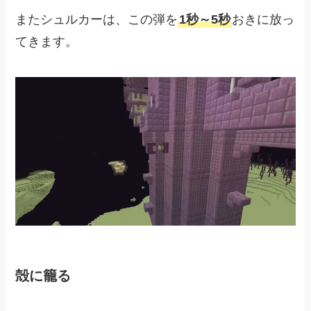
またシュルカーは、この弾を
1秒～5秒
おきに放っ
てきます。
殻に籠る