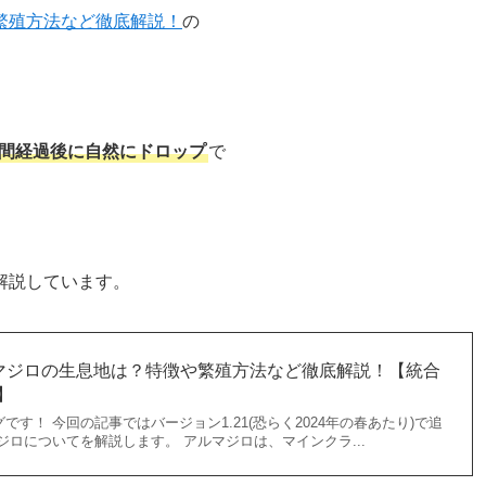
繁殖方法など徹底解説！
の
間経過後に自然にドロップ
で
解説しています。
マジロの生息地は？特徴や繁殖方法など徹底解説！【統合
】
す！ 今回の記事ではバージョン1.21(恐らく2024年の春あたり)で追
ジロについてを解説します。 アルマジロは、マインクラ...