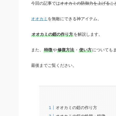
今回の記事では
オオカミの防御力を上げるこ
オオカミ
を無敵にできる神アイテム、
オオカミの鎧の作り方
を解説します。
また、
特徴
や
修復方法
・
使い方
についても
最後までご覧ください。
オオカミの鎧の作り方