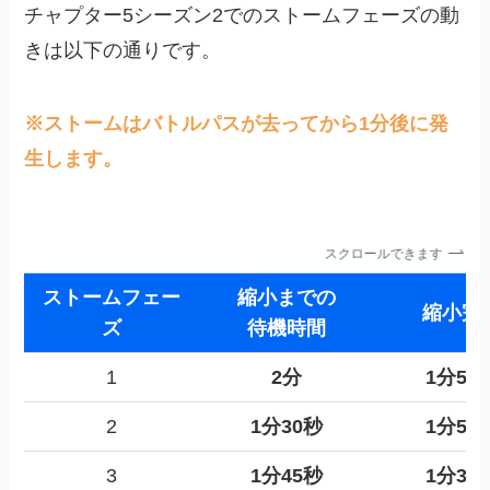
チャプター5シーズン2でのストームフェーズの動
きは以下の通りです。
※ストームはバトルパスが去ってから1分後に発
生します。
スクロールできます
ストームフェー
縮小までの
縮小完
ズ
待機時間
1
2分
1分50
2
1分30秒
1分50
3
1分45秒
1分30