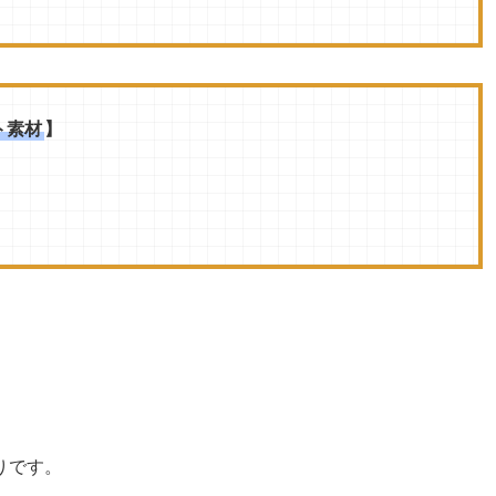
ト素材
】
りです。