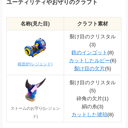
ユーティリティやお守りのクラフト
名称(見た目)
クラフト素材
裂け目のクリスタル
(3)
鉄のインゴット
(8)
カットしたルビー
(6)
鍛造炉(レジェンド)
裂け目の欠片
(5)
裂け目のクリスタル
(5)
砕角の欠片(1)
絹の糸(3)
ストームのお守り
(レジェン
カットした琥珀
(8)
ド)